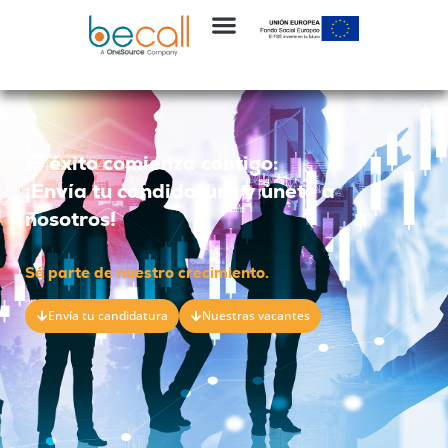
El éxito comienza contigo:
¡Envía tu candidatura y únete a
nosotros!
Sé parte de nuestro crecimiento.
Envía tu candidatura
Nuestras vacantes