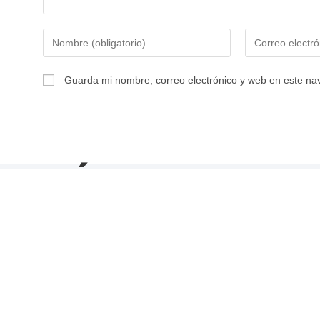
Guarda mi nombre, correo electrónico y web en este na
¡Únete a nuest
estamos contr
Creemos que el éxito se constru
y talentosas. Si estás buscando 
profesionalmente y hacer una di
conocerte!