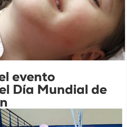
el evento
l Día Mundial de
wn