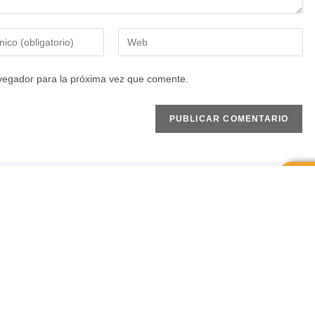
vegador para la próxima vez que comente.
ro equipo,
TU
atando!
ye con personas apasionadas
TU
una oportunidad para crecer
ferencia, ¡queremos
AS