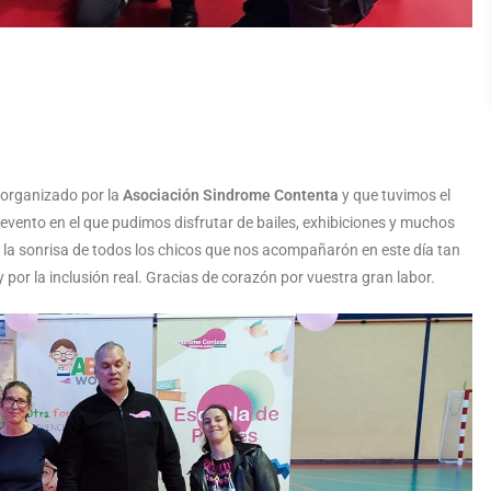
organizado por la
Asociación Sindrome Contenta
y que tuvimos el
n evento en el que pudimos disfrutar de bailes, exhibiciones y muchos
de la sonrisa de todos los chicos que nos acompañarón en este día tan
 y por la inclusión real. Gracias de corazón por vuestra gran labor.