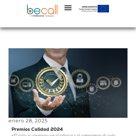
enero 28, 2025
Premios Calidad 2024
«𝐸𝑙 𝑒́𝑥𝑖𝑡𝑜 𝑠𝑒 𝑐𝑜𝑛𝑠𝑡𝑟𝑢𝑦𝑒 𝑐𝑜𝑛 𝑒𝑙 𝑒𝑠𝑓𝑢𝑒𝑟𝑧𝑜 𝑦 𝑒𝑙 𝑐𝑜𝑚𝑝𝑟𝑜𝑚𝑖𝑠𝑜 𝑑𝑒 𝑐𝑎𝑑𝑎