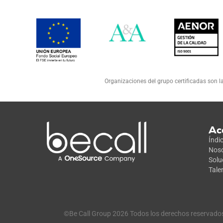
Organizaciones del grupo certificadas son la
Ac
Índi
Noso
Solu
Tale
©Be Call Group 2026 Todos los derechos reservado