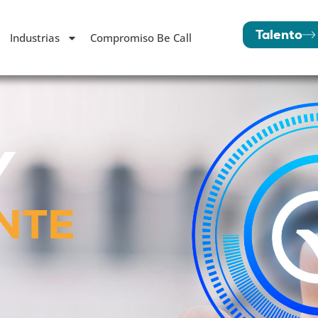
Talento
Industrias
Compromiso Be Call
Y
NTE