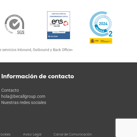
de servicios Inbound, Outbound y Back Office»
Información de contacto
Contacto
hola@becallgroup.com
Nuestras redes sociales
Cookies
Aviso Legal
Canal de Comunicación