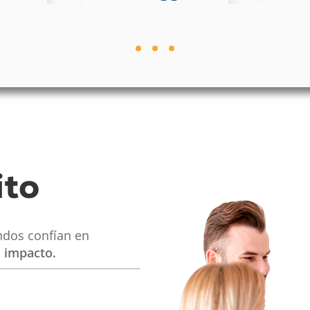
ito
ndos confían en
 impacto.