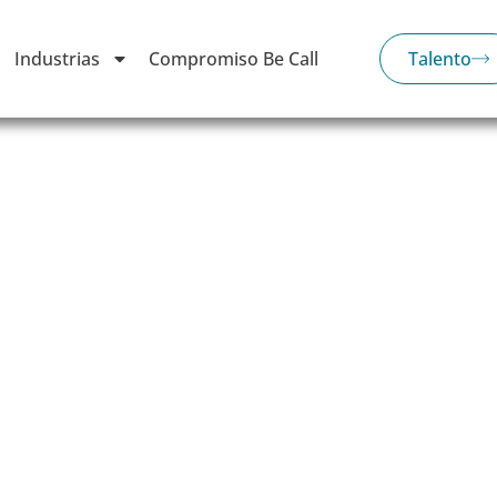
Industrias
Compromiso Be Call
Talento
les de utilities,
sing
ales
que impulsan tu éxito en múltiples