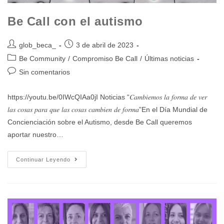
Be Call con el autismo
glob_beca_
3 de abril de 2023
Be Community
/
Compromiso Be Call
/
Últimas noticias
Sin comentarios
https://youtu.be/0IWcQIAa0jI Noticias “𝐶𝑎𝑚𝑏𝑖𝑒𝑚𝑜𝑠 𝑙𝑎 𝑓𝑜𝑟𝑚𝑎 𝑑𝑒 𝑣𝑒𝑟
𝑙𝑎𝑠 𝑐𝑜𝑠𝑎𝑠 𝑝𝑎𝑟𝑎 𝑞𝑢𝑒 𝑙𝑎𝑠 𝑐𝑜𝑠𝑎𝑠 𝑐𝑎𝑚𝑏𝑖𝑒𝑛 𝑑𝑒 𝑓𝑜𝑟𝑚𝑎”En el Día Mundial de
Concienciación sobre el Autismo, desde Be Call queremos
aportar nuestro…
Continuar Leyendo